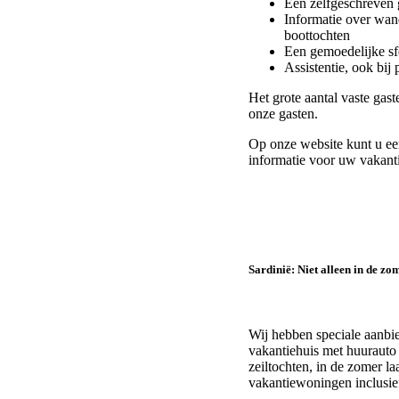
Een zelfgeschreven g
Informatie over wand
boottochten
Een gemoedelijke sf
Assistentie, ook bij 
Het grote aantal vaste gas
onze gasten.
Op onze website kunt u ee
informatie voor uw vakanti
Sardinië:
Niet alleen in de zo
Wij hebben speciale aanbie
vakantiehuis met huurauto
zeiltochten, in de zomer l
vakantiewoningen inclusie