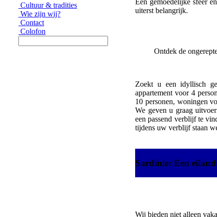
Een gemoedelijke sfeer en
Cultuur & tradities
uiterst belangrijk.
Wie zijn wij?
Contact
Colofon
Ontdek de ongerepte 
Zoekt u een idyllisch g
appartement voor 4 person
10 personen, woningen voo
We geven u graag uitvoer
een passend verblijf te vi
tijdens uw verblijf staan we
Sardinie: Een eiland
Wij bieden niet alleen vak