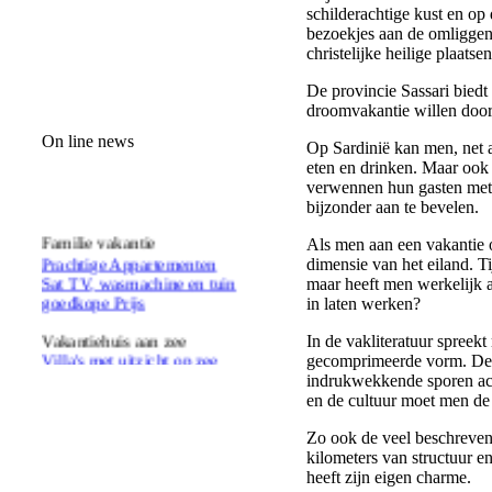
schilderachtige kust en op
bezoekjes aan de omliggend
christelijke heilige plaatse
De provincie Sassari biedt 
droomvakantie willen door
On line news
Op Sardinië kan men, net al
eten en drinken. Maar ook 
verwennen hun gasten met l
bijzonder aan te bevelen.
Familie vakantie
Als men aan een vakantie 
Prachtige Appartementen
dimensie van het eiland. T
Sat TV, wasmachine en tuin
maar heeft men werkelijk a
goedkope Prijs
in laten werken?
Vakantiehuis aan zee
In de vakliteratuur spreekt
Villa's met uitzicht op zee
gecomprimeerde vorm. De v
geschikt voor 2-8 personen
indrukwekkende sporen ach
vanaf Eur 250 per week/huis
en de cultuur moet men de
Zo ook de veel beschreven
kilometers van structuur en
heeft zijn eigen charme.