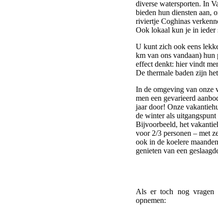
diverse watersporten. In Va
bieden hun diensten aan, 
riviertje Coghinas verkenn
Ook lokaal kun je in ieder
U kunt zich ook eens lekk
km van ons vandaan) hun p
effect denkt: hier vindt m
De thermale baden zijn het
In de omgeving van onze 
men een gevarieerd aanbod 
jaar door! Onze vakantieh
de winter als uitgangspunt
Bijvoorbeeld, het vakantie
voor 2/3 personen – met ze
ook in de koelere maanden
genieten van een geslaagde
Als er toch nog vragen z
opnemen: