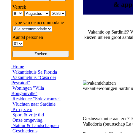
& appa
Vertrek
Type van de accommodatie
Vakantie op Sardinië? 
Aantal personen
kiezen uit een groot aant
Home
Vakantiehuis Sa Fiorida
Vakantiehuis "Casa dei
Pescatori"
Woningen "Villa
Bougainville"
Residence "Solevacanze"
Vluchten naar Sardinië
P r i j z e n
Sport & vrije tijd
Gezinsvakantie aan zee? H
Onze omgeving
Valledoria (buurtschap La 
Natuur & Landschappen
Geschiedenis