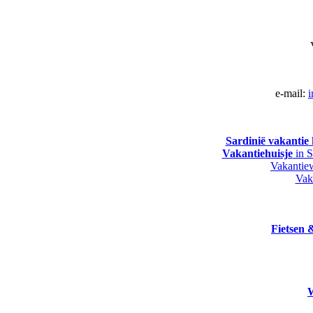
e-mail:
i
Sardinië vakantie
Vakantiehuisje
in S
Vakantiew
Vak
Fietsen
W