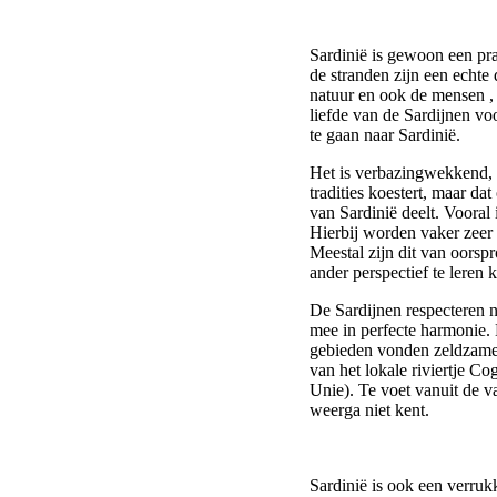
Sardinië is gewoon een pra
de stranden zijn een echte 
natuur en ook de mensen ,
liefde van de Sardijnen v
te gaan naar Sardinië.
Het is verbazingwekkend, d
tradities koestert, maar da
van Sardinië deelt. Vooral
Hierbij worden vaker zeer
Meestal zijn dit van oorsp
ander perspectief te leren 
De Sardijnen respecteren ni
mee in perfecte harmonie. 
gebieden vonden zeldzame 
van het lokale riviertje Co
Unie). Te voet vanuit de v
weerga niet kent.
Sardinië is ook een verrukk