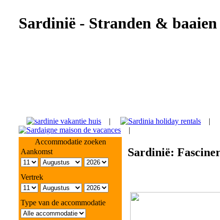
Sardinië - Stranden & baaien
|
|
|
Accommodatie zoeken
Sardinië: Fascine
Aankomst
Vertrek
Type van de accommodatie