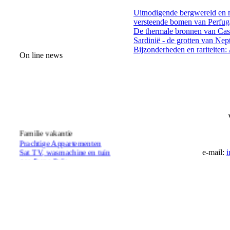
Uitnodigende bergwereld en
versteende bomen van Perfug
De thermale bronnen van Cast
Sardinië - de grotten van Nep
Bijzonderheden en rariteiten:
On line news
Familie vakantie
Prachtige Appartementen
Sat TV, wasmachine en tuin
e-mail:
i
goedkope Prijs
Vakantiehuis aan zee
Villa's met uitzicht op zee
geschikt voor 2-8 personen
vanaf Eur 250 per week/huis