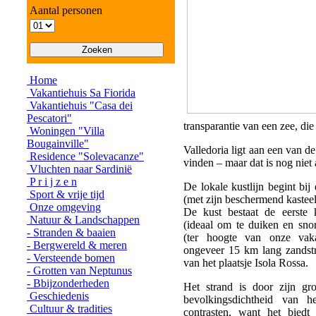
Aantal personen
Home
Vakantiehuis Sa Fiorida
Vakantiehuis "Casa dei
Pescatori"
transparantie van een zee, di
Woningen "Villa
Bougainville"
Valledoria ligt aan een van d
Residence "Solevacanze"
vinden – maar dat is nog niet a
Vluchten naar Sardinië
P r i j z e n
De lokale kustlijn begint bi
Sport & vrije tijd
(met zijn beschermend kasteel
Onze omgeving
De kust bestaat de eerste ki
Natuur & Landschappen
(ideaal om te duiken en sno
- Stranden & baaien
(ter hoogte van onze vaka
- Bergwereld & meren
ongeveer 15 km lang zandstra
- Versteende bomen
van het plaatsje Isola Rossa.
- Grotten van Neptunus
- Bbijzonderheden
Het strand is door zijn gro
Geschiedenis
bevolkingsdichtheid van h
Cultuur & tradities
contrasten, want het biedt