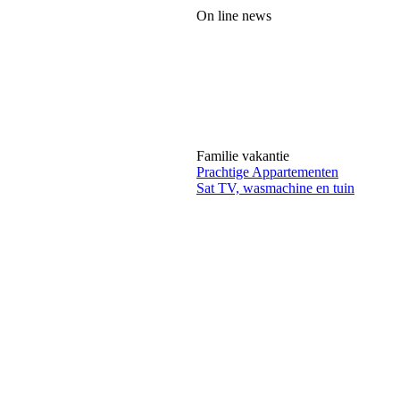
On line news
Familie vakantie
Prachtige Appartementen
Sat TV, wasmachine en tuin
goedkope Prijs
Vakantiehuis aan zee
Villa's met uitzicht op zee
geschikt voor 2-8 personen
vanaf Eur 250 per week/huis