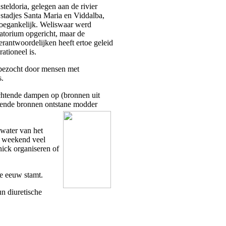
eldoria, gelegen aan de rivier
 stadjes Santa Maria en Viddalba,
toegankelijk. Weliswaar werd
atorium opgericht, maar de
erantwoordelijken heeft ertoe geleid
ationeel is.
 bezocht door mensen met
s.
achtende dampen op (bronnen uit
mende bronnen ontstane modder
water van het
et weekend veel
nick organiseren of
 e eeuw stamt.
n diuretische