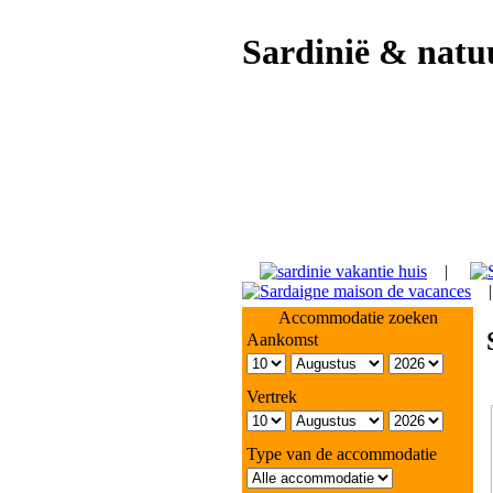
Sardinië & natu
|
Accommodatie zoeken
Aankomst
Vertrek
Type van de accommodatie