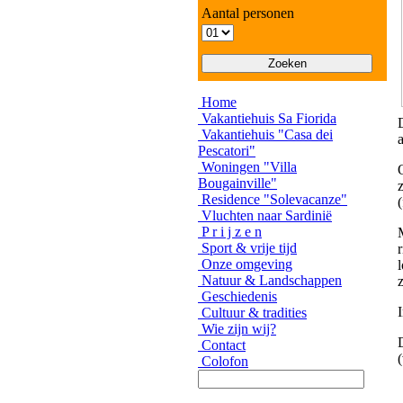
Aantal personen
Home
Vakantiehuis Sa Fiorida
Vakantiehuis "Casa dei
Pescatori"
Woningen "Villa
Bougainville"
Residence "Solevacanze"
Vluchten naar Sardinië
P r i j z e n
Sport & vrije tijd
Onze omgeving
Natuur & Landschappen
Geschiedenis
Cultuur & tradities
Wie zijn wij?
Contact
Colofon