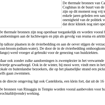
De thermale bronnen van Cast
Coghinas in de buurt van de
zijn op dit moment nog vrij 
enkele jaren geleden een san
onenigheid van de politiek v
dat deze kliniek nog niet oper
De thermale bronnen zijn nog openbaar toegankelijk en worden vooral
aandoeningen aan de luchtwegen en pijn als gevolg van reuma en artriti
Op talloze plaatsen in de rivierbedding en aan de oever stijgen de verz
zout-broom-jodium-water). De door de in de rivierbedding omhoogko
(fango) werd vroeger al gebruikt voor de
genezing van huidziekten.
Maar ook zonder zulke aandoeningen is zwemplezier in het verwarmde 
riviertje gewaarborgd. Ook in de winter, bij mooi weer, vindt men in h
lokale en buitenlandse bezoekers, die op het plaatselijke strand een pick
zelfs gaan zwemmen.
In de directe omgeving ligt ook Casteldoria, een klein fort, dat uit de 16
De bronnen van Rinaggiu in Tempio worden vooral aanbevolen voor hu
(vochtafdrijvende) werking.