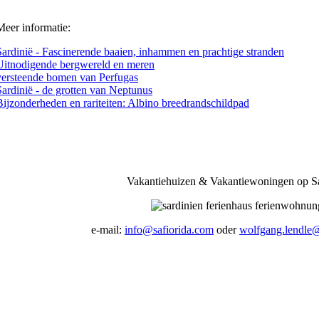
Meer informatie:
Sardinië - Fascinerende baaien, inhammen en prachtige stranden
Uitnodigende bergwereld en meren
versteende bomen van Perfugas
Sardinië - de grotten van Neptunus
Bijzonderheden en rariteiten: Albino breedrandschildpad
Vakantiehuizen & Vakantiewoningen op Sa
e-mail:
info@safiorida.com
oder
wolfgang.lendle@