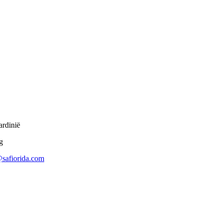
rdinië
safiorida.com